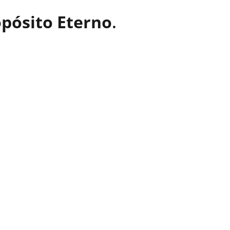
opósito Eterno
.