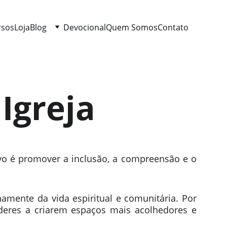
rsos
Loja
Blog
Devocional
Quem Somos
Contato
Igreja
vo é promover a inclusão, a compreensão e o
mente da vida espiritual e comunitária. Por
líderes a criarem espaços mais acolhedores e