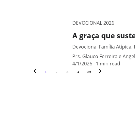
DEVOCIONAL 2026
A graça que sust
Devocional Família Atípica,
Prs. Glauco Ferreira e Angel
4/1/2026
1 min read
1
2
3
4
39