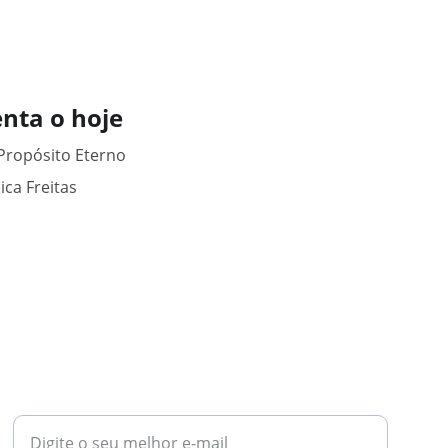
enta o hoje
 Propósito Eterno
ica Freitas
NEWSLETTER
Assine gratuitamente e receba novidades
exclusivas no seu e-mail.