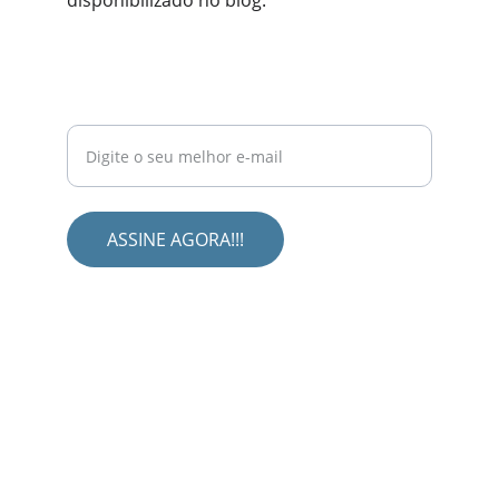
disponibilizado no blog.
NEWSLETTER
Assine gratuitamente e receba novidades
exclusivas no seu e-mail.
ASSINE AGORA!!!
Redes Sociais
Siga-nos em nossas redes 
sociais: