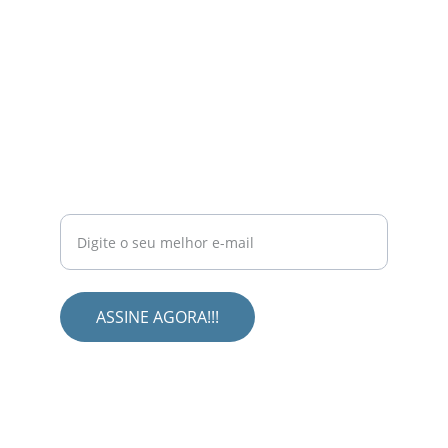
NEWSLETTER
Assine gratuitamente e receba novidades
exclusivas no seu e-mail.
ASSINE AGORA!!!
Redes Sociais