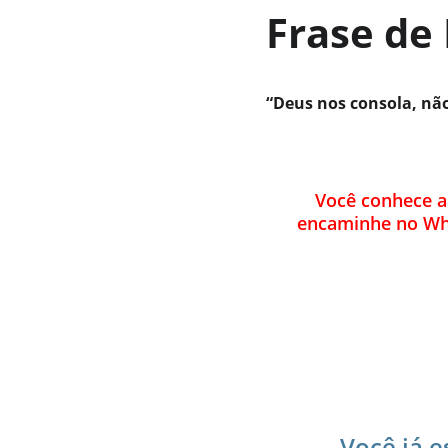
Frase de
“Deus nos consola, nã
Você conhece a
encaminhe no Wha
Você já e